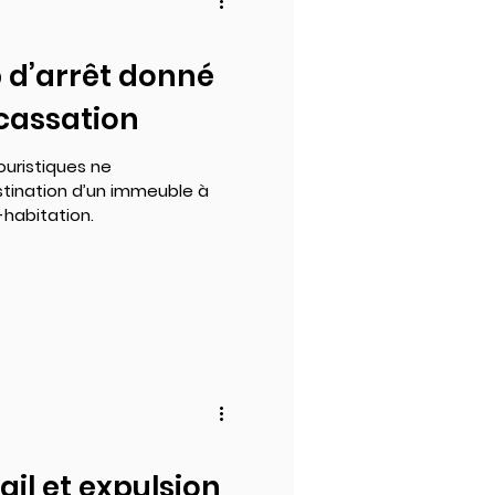
p d’arrêt donné
 cassation
ouristiques ne
stination d’un immeuble à
habitation.
ail et expulsion