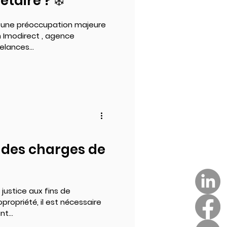
taire ? ❄️
t une préoccupation majeure
on Imodirect , agence
elances...
des charges de
 justice aux fins de
propriété, il est nécessaire
t...