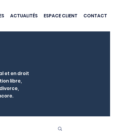
ES
ACTUALITÉS
ESPACE CLIENT
CONTACT
l et en droit
ion libre,
 divorce,
ncore.