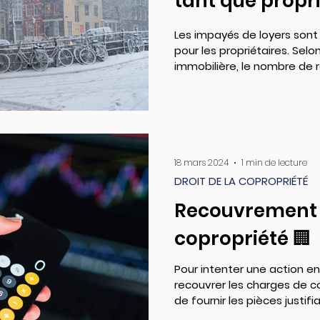
tant que proprié
Les impayés de loyers son
pour les propriétaires. Sel
immobilière, le nombre de r
18 mars 2024
1 min de lecture
DROIT DE LA COPROPRIÉTÉ
Recouvrement 
copropriété 🏢
Pour intenter une action en
recouvrer les charges de co
de fournir les pièces justifian