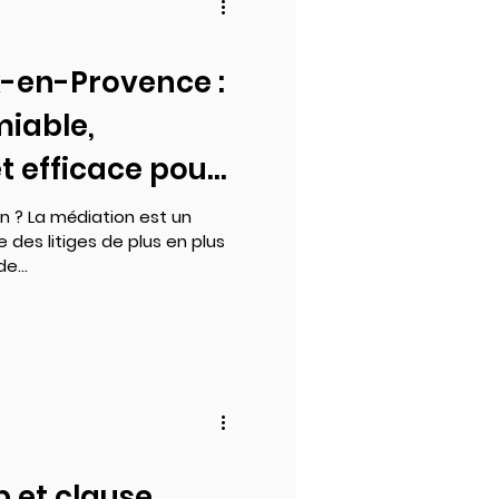
x-en-Provence :
miable,
et efficace pour
nflits
on ? La médiation est un
des litiges de plus en plus
e...
b et clause