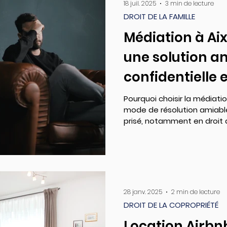
18 juil. 2025
3 min de lecture
DROIT DE LA FAMILLE
Médiation à Ai
une solution a
confidentielle 
résoudre les co
Pourquoi choisir la médiati
mode de résolution amiable 
prisé, notamment en droit d
28 janv. 2025
2 min de lecture
DROIT DE LA COPROPRIÉTÉ
Location Airbn