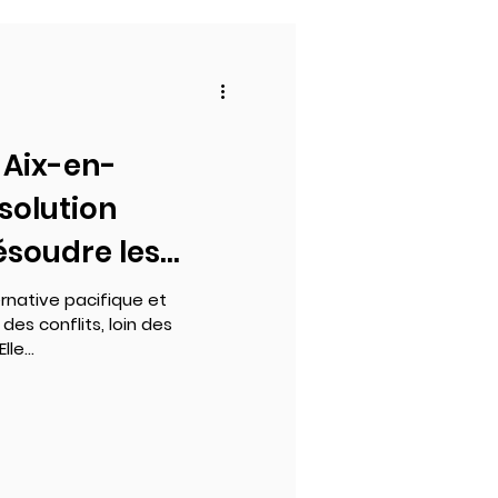
 Aix-en-
solution
ésoudre les
rnative pacifique et
 des conflits, loin des
le...