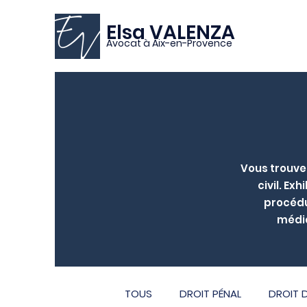
Elsa VALENZA
Avocat à Aix-en-Provence
Vous trouver
civil. Ex
procédur
média
TOUS
DROIT PÉNAL
DROIT D