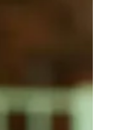
court pendant la vie commune Le problème
fréquent en indivision Lors d'une séparation ou
d'un décès, les concubins découvrent souvent
qu'ils ont financé un bien acheté en indivision
sans rien écrire. L'un a payé