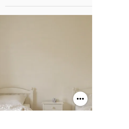
La séparation soulève immédiatement la
question du logement. Qui garde la maison ?
Faut-il vendre ? Comment calculer la soulte ?
Tout dépend de votre statut : marié, pacsé ou
concubin, et de ce qui est écrit sur l'acte d'achat.
Propriété et séparation Le régime matrimonial, clé
de répartition Mariés sous communauté : les
biens achetés pendant l'union sont communs,
même si un seul a financé. Mariés sous
séparation de biens : chacun conserve ce qu'il a
acheté, seul l'achat conj