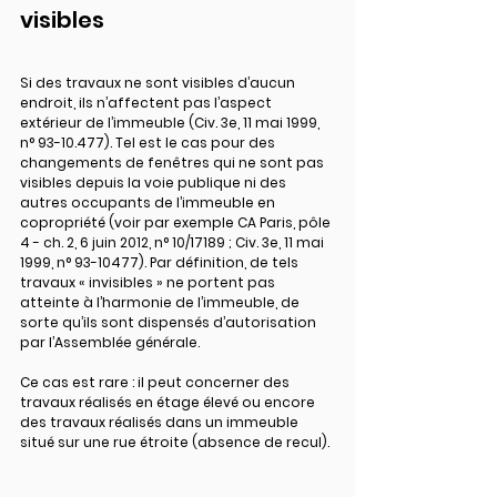
visibles
Si des travaux ne sont 
visibles d’aucun 
endroit,
 ils n’affectent pas l’aspect 
extérieur de l’immeuble (Civ. 3e, 11 mai 1999, 
n° 93-10.477). Tel est le cas pour des 
changements de fenêtres qui ne sont pas 
visibles depuis la voie publique ni des 
autres occupants de l’immeuble en 
copropriété (voir par exemple CA Paris, pôle 
4 - ch. 2, 6 juin 2012, n° 10/17189 ; Civ. 3e, 11 mai 
1999, n° 93-10477). Par définition, de tels 
travaux « invisibles » ne portent pas 
atteinte à l’harmonie de l’immeuble, de 
sorte qu’ils sont
 dispensés d’autorisation 
par l’Assemblée générale.
Ce cas est rare : il peut concerner des 
travaux réalisés en étage élevé ou encore 
des travaux réalisés dans un immeuble 
situé sur une rue étroite (absence de recul).