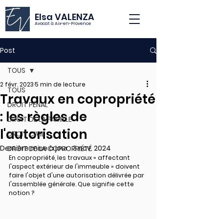
Elsa VALENZA
Avocat à Aix-en-Provence
Post
TOUS
2 févr. 2023
5 min de lecture
TOUS
Travaux en copropriété
DROIT PÉNAL
: les règles de
DROIT DE LA FAMILLE
l'autorisation
DROIT CIVIL
Dernière mise à jour :
3 nov. 2024
DROIT DE LA COPROPRIÉTÉ
En copropriété, les travaux « affectant 
l'aspect extérieur de l'immeuble » doivent 
faire l'objet d'une autorisation délivrée par 
l'assemblée générale. Que signifie cette 
notion ?