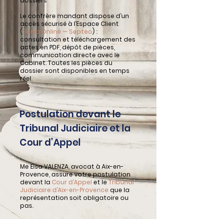
dossiers
Le confrère mandant dispose d’un
accès sécurisé à l’Espace Client
(
Secib Online — Septeo
) :
consultation et téléchargement des
actes en PDF, dépôt de pièces,
communication directe avec le
Cabinet. Toutes les pièces du
dossier sont disponibles en temps
réel.
Postulation devant le
Tribunal Judiciaire et la
Cour d’Appel
Me Elsa VALENZA, avocat à Aix-en-
Provence, assure votre postulation
devant la
Cour d’Appel
et le
Tribunal
Judiciaire d’Aix-en-Provence
que la
représentation soit obligatoire ou
pas.