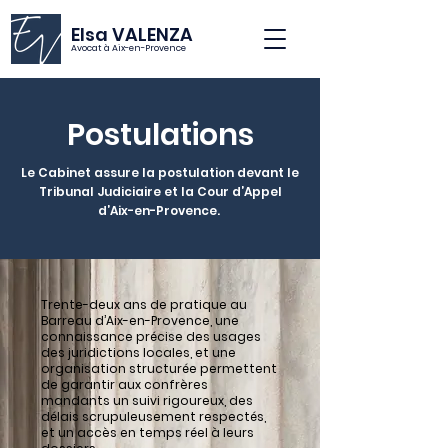
Elsa VALENZA
Avocat à Aix-en-Provence
Postulations
Le Cabinet assure la postulation devant le
Tribunal Judiciaire et la Cour d’Appel
d’Aix-en-Provence.
Trente-deux ans de pratique au
Barreau d’Aix-en-Provence, une
connaissance précise des usages
des juridictions locales, et une
organisation structurée permettent
de garantir aux confrères
mandants un suivi rigoureux, des
délais scrupuleusement respectés,
et un accès en temps réel à leurs