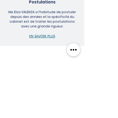
Postulations
Me Elsa VALENZA a l’habitude de postuler
depuis des années et la spécificité du
cabinet est de traiter les postulations
avec une grande rigueur.
EN SAVOIR PLUS
Ce tribunal que
l'homme sent en lui
est la conscience.
Emmanuel Kant