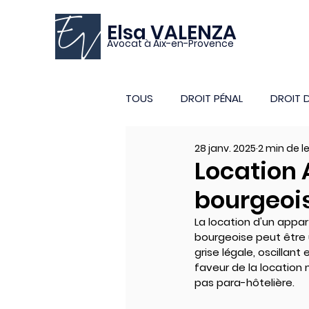
Elsa VALENZA
Avocat à Aix-en-Provence
TOUS
DROIT PÉNAL
DROIT D
28 janv. 2025
2 min de l
Location 
bourgeoise
La location d'un appa
bourgeoise peut être u
grise légale, oscillant
faveur de la location 
pas para-hôtelière.