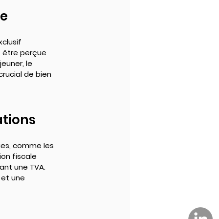
se
clusif 
t être perçue 
euner, le 
crucial de bien 
ations
ques, comme les 
ion fiscale 
ant une TVA. 
 et une 