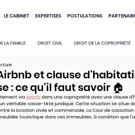
LE CABINET
EXPERTISES
POSTULATIONS
PARTENAIR
E LA FAMILLE
DROIT CIVIL
DROIT DE LA COPROPRIÉTÉ
ecture
Airbnb et clause d'habitat
 : ce qu'il faut savoir 🏠
rtement via 
Airbnb
 dans une copropriété avec une clause d'h
n véritable casse-tête juridique. Cette situation se situe 
 entre la location civile et commerciale. La Cour de cassation
meublée touristique dans ces immeubles, à condition que l'ac