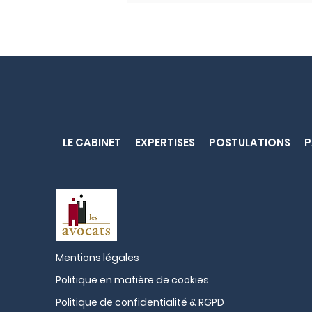
La médiation à Aix-en-
LE CABINET
EXPERTISES
POSTULATIONS
P
Provence : une solution
apaisée pour résoudre
les conflits
Mentions légales
Politique en matière de cookies
Politique de confidentialité & RGPD