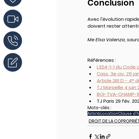
Conclusion
Avec l'évolution rapid
doivent rester attent
Me Elsa Valenza, saura
Références :
L324-1-1 du Code 
Cass. 3e civ. 25 ja
Article 261 D - 4° 
TJ Marseille 4 juin
BOI-TVA-CHAMP-10
TJ Paris 29 fév. 202
Mots-clés :
Airbnb
Location
Clause d'
DROIT DE LA COPROPRIÉ