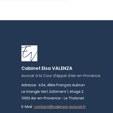
r les impayés de
rs en trêve hivernale
e faire en tant que
riétaire ? ❄️
Cabinet Elsa VALENZA
Avocat à la Cour d’Appel d’Aix-en-Provence
Adresse : 434, Allée François Aubrun
Le triangle Vert, bâtiment 1, étage 2
13100 Aix-en-Provence - Le Tholonet
E-Mail :
contact@valenza-avocat.fr