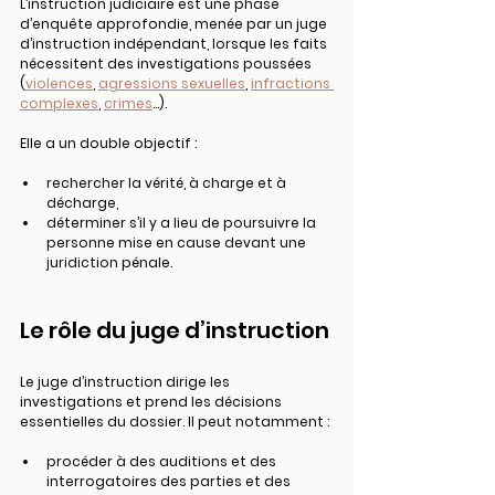
L’instruction judiciaire est 
une phase 
d’enquête approfondie
, menée par un juge 
d’instruction indépendant, lorsque les faits 
nécessitent des investigations poussées 
(
violences
, 
agressions sexuelles
, 
infractions 
complexes
, 
crimes
…).
Elle a un double objectif :
rechercher la vérité
, à charge et à 
décharge,
déterminer s’il y a lieu de poursuivre
 la 
personne mise en cause devant une 
juridiction pénale.
Le rôle du juge d’instruction
Le juge d’instruction dirige les 
investigations et prend les décisions 
essentielles du dossier. Il peut notamment :
procéder à des 
auditions et des 
interrogatoires
 des parties et des 