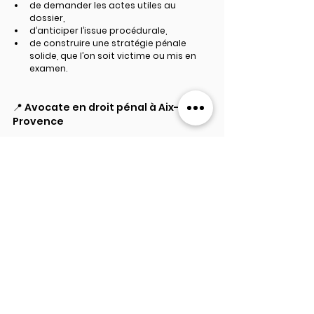
de demander les actes utiles au 
dossier,
d’anticiper l’issue procédurale,
de construire une stratégie pénale 
solide, que l’on soit victime ou mis en 
examen.
📍 Avocate en droit pénal à Aix-en-
Provence
J’interviens devant les juridictions pénales 
du ressort de la cour d'appel d’Aix-en-
Provence, y compris en instruction, cour 
criminelle et cour d’assises.
📞 Consultation sur rendez-vous – 
cabinet ou visioconférence
Mots-clés :
Droit pénal
Procédure
Instruction judiciaire
DROIT PÉNAL