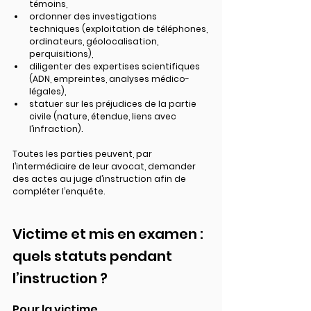
témoins,
ordonner des 
investigations 
techniques
 (exploitation de téléphones, 
ordinateurs, géolocalisation, 
perquisitions),
diligenter des 
expertises scientifiques
(ADN, empreintes, analyses médico-
légales),
statuer sur les 
préjudices de la partie 
civile
 (nature, étendue, liens avec 
l’infraction).
Toutes les parties peuvent, par 
l’intermédiaire de leur avocat, 
demander 
des actes
 au juge d’instruction afin de 
compléter l’enquête.
Victime et mis en examen : 
quels statuts pendant 
l’instruction ?
Pour la victime