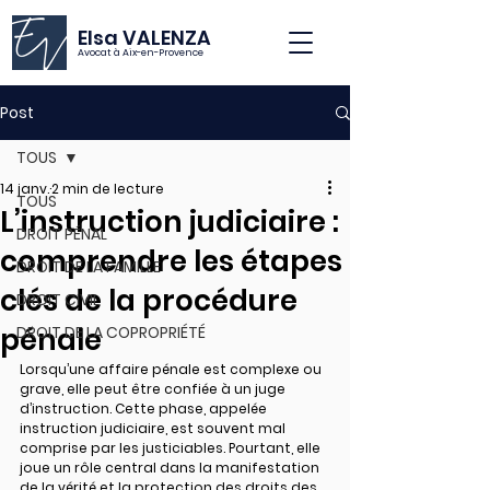
Elsa VALENZA
Avocat à Aix-en-Provence
Post
TOUS
14 janv.
2 min de lecture
TOUS
L’instruction judiciaire :
DROIT PÉNAL
comprendre les étapes
DROIT DE LA FAMILLE
clés de la procédure
DROIT CIVIL
pénale
DROIT DE LA COPROPRIÉTÉ
Lorsqu’une affaire pénale est complexe ou 
grave, elle peut être confiée à un juge 
d’instruction. Cette phase, appelée 
instruction judiciaire, est souvent mal 
comprise par les justiciables. Pourtant, elle 
joue un rôle central dans la manifestation 
de la vérité et la protection des droits des 