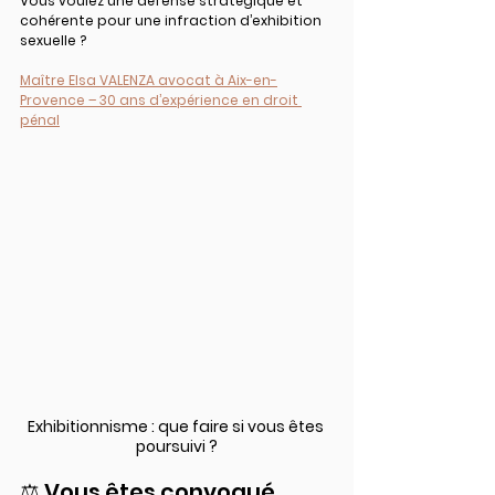
Vous voulez une défense stratégique et 
cohérente pour une infraction d’exhibition 
sexuelle ? 
Maître Elsa VALENZA avocat à Aix-en-
Provence – 30 ans d’expérience en droit 
pénal
Exhibitionnisme : que faire si vous êtes 
poursuivi ?
⚖️ Vous êtes convoqué 