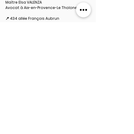
Maître Elsa VALENZA
Avocat à Aix-en-Provence-Le Tholonet
📍 434 allée François Aubrun
Bâtiment 1, le triangle vert
13100 Le Tholonet
📧 
contact@valenza-avocat.fr
📞 07.68.69.68.24
Mots-clés :
Droit pénal
Exhibitionnisme
DROIT PÉNAL
Voir tout
Posts récents