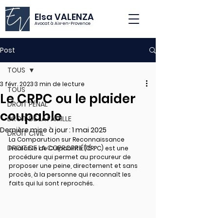
Elsa VALENZA
Avocat à Aix-en-Provence
Post
TOUS
3 févr. 2023
3 min de lecture
TOUS
Le CRPC ou le plaider
DROIT PÉNAL
coupable
DROIT DE LA FAMILLE
Dernière mise à jour :
1 mai 2025
DROIT CIVIL
La Comparution sur Reconnaissance 
DROIT DE LA COPROPRIÉTÉ
Préalable de Culpabilité (CRPC) est une 
procédure qui permet au procureur de 
proposer une peine, directement et sans 
procès, à la personne qui reconnaît les 
faits qui lui sont reprochés.