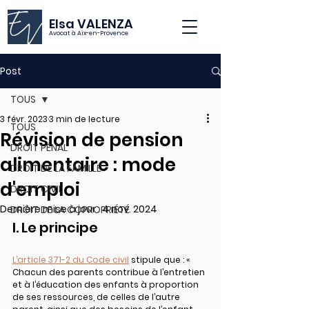
Elsa VALENZA
Avocat à Aix-en-Provence
Post
TOUS
3 févr. 2023
3 min de lecture
TOUS
Révision de pension
DROIT PÉNAL
alimentaire : mode
DROIT DE LA FAMILLE
d'emploi
DROIT CIVIL
Dernière mise à jour :
4 nov. 2024
DROIT DE LA COPROPRIÉTÉ
I. Le principe
L’article 371-2 du Code civil
 stipule que : « 
Chacun des parents contribue à l’entretien 
et à l’éducation des enfants à proportion 
de ses ressources, de celles de l’autre 