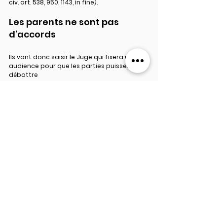
civ. art. 538, 950, 1143, in fine).
Les parents ne sont pas 
d’accords
Ils vont donc saisir le Juge qui fixera une 
audience pour que les parties puissent 
débattre
Là encore, l’assistance de l’avocat sera 
particulièrement recommandée car selon 
la procédure en cours ou l’absence de 
procédure en cours, le mode de saisine 
sera différent (requête, assignation ou 
conclusions d’incident).
Mots-clés :
Droit de la famille
Focus
Pension alimentaire
DROIT DE LA FAMILLE