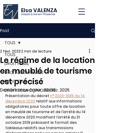
Elsa VALENZA
Avocat à Aix-en-Provence
Post
TOUS
2 févr. 2023
2 min de lecture
TOUS
Le régime de la location
DROIT PÉNAL
en meublé de tourisme
DROIT DE LA FAMILLE
est précisé
DROIT CIVIL
Dernière mise à jour :
22 déc. 2025
DROIT DE LA COPROPRIÉTÉ
Présentation du décret 
n° 2020-1585 du 14 
décembre 2020
 relatif aux informations 
obligatoires pour toute offre de location 
en meublé de tourisme et de l’arrêté du 14 
décembre 2020 modifiant l’arrêté du 31 
octobre 2019 précisant le format des 
tableaux relatifs aux transmissions 