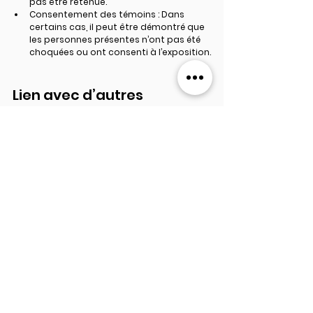
pas être retenue.
Consentement des témoins
 : Dans 
certains cas, il peut être démontré que 
les personnes présentes n’ont pas été 
choquées ou ont consenti à l’exposition.
Lien avec d’autres 
comportements sexuels 
en public
Il convient de distinguer l’exhibitionnisme 
des autres comportements à caractère 
sexuel en public, 
comme les relations 
sexuelles dans un lieu public
. Même si ce 
comportement n’est pas spécifiquement 
réprimé en tant qu'exhibitionnisme, il peut 
tout de même être sanctionné s'il porte 
atteinte à la tranquillité publique ou à 
l’ordre public.
📞  N'hésitez pas à nous contacter pour toute 
question ou besoin de conseils.