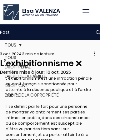
Elsa VALENZA
Avocat à Aix-en-Provence
Post
TOUS
3 oct. 2024
3 min de lecture
TOUS
L’exhibitionnisme ❌
DROIT PÉNAL
Dernière mise à jour :
16 oct. 2025
DROIT DE LA FAMILLE
L'exhibitionnisme est une infraction pénale 
en droit français, sanctionnée pour 
DROIT CIVIL
atteinte à la décence publique et à l’ordre 
DROIT DE LA COPROPRIÉTÉ
public.
Il se définit par le fait pour une personne 
de montrer volontairement ses parties 
intimes en public, dans des circonstances 
où ce comportement est susceptible 
d'être vu par des tiers sans leur 
consentement, et de porter atteinte à la 