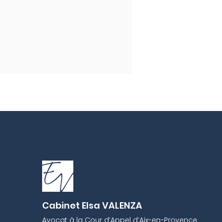
bitionnisme : que
e si vous êtes
suivi à Aix-en-
ence ou ailleurs ?
Cabinet Elsa VALENZA
Avocat à la Cour d’Appel d’Aix-en-Provence