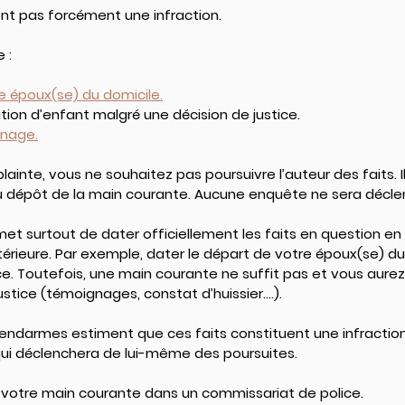
ent pas forcément une infraction.
 :
e époux(se) du domicile.
ion d’enfant malgré une décision de justice.
inage.
ainte, vous ne souhaitez pas poursuivre l’auteur des faits. I
 dépôt de la main courante. Aucune enquête ne sera décle
et surtout de dater officiellement les faits en question en
ltérieure. Par exemple, dater le départ de votre époux(se) d
ce. Toutefois, une main courante ne suffit pas et vous aurez
stice (témoignages, constat d’huissier....).
s gendarmes estiment que ces faits constituent une infraction,
 qui déclenchera de lui-même des poursuites.
votre main courante dans un commissariat de police.