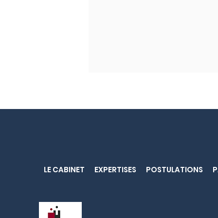
Co-mis en examen : la
LE CABINET
EXPERTISES
POSTULATIONS
P
Cour de cassation
impose l'accès aux
pièces pour la détention
provisoire