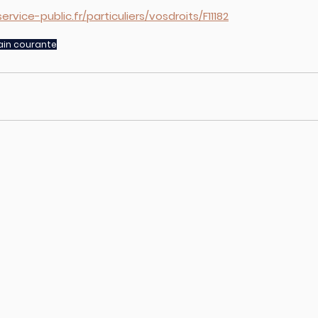
rvice-public.fr/particuliers/vosdroits/F11182
ain courante