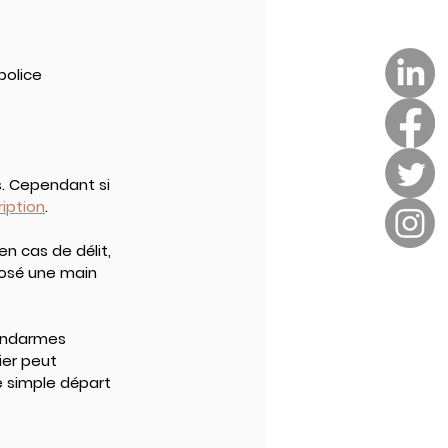
police 
. Cependant si 
ription
.
n cas de délit, 
osé une main 
gendarmes 
er peut 
e simple départ 