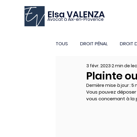
Elsa VALENZA
Avocat à Aix-en-Provence
TOUS
DROIT PÉNAL
DROIT D
3 févr. 2023
2 min de le
Plainte o
Dernière mise à jour :
5 
Vous pouvez déposer u
vous concernant à la p