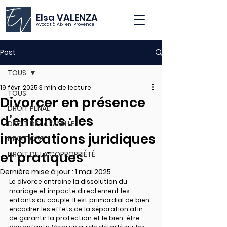
Elsa VALENZA
Avocat à Aix-en-Provence
Post
TOUS
19 févr. 2025
3 min de lecture
TOUS
Divorcer en présence
DROIT PÉNAL
d’enfants : les
DROIT DE LA FAMILLE
implications juridiques
DROIT CIVIL
et pratiques
DROIT DE LA COPROPRIÉTÉ
Dernière mise à jour :
1 mai 2025
Le divorce entraîne la dissolution du 
mariage et impacte directement les 
enfants du couple. Il est primordial de bien 
encadrer les effets de la séparation afin 
de garantir la protection et le bien-être 