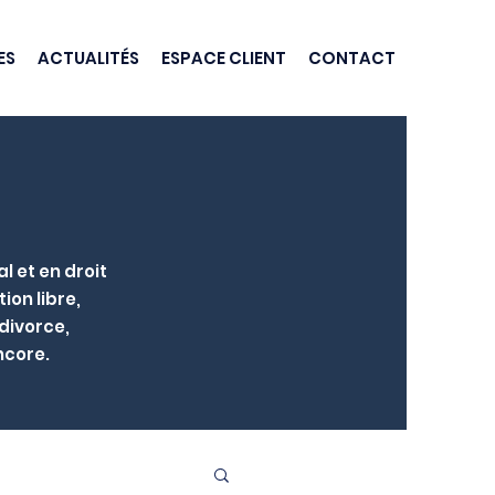
ES
ACTUALITÉS
ESPACE CLIENT
CONTACT
l et en droit
ion libre,
 divorce,
ncore.