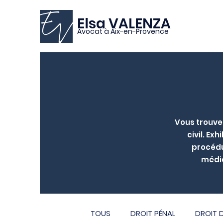
Elsa VALENZA
Avocat à Aix-en-Provence
Vous trouver
civil. Ex
procédur
média
TOUS
DROIT PÉNAL
DROIT D