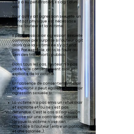
S’il y a eu pénétration, il s’agit d’un
viol.
Pour qu’il y ait agression sexuelle, un
contact physique est nécessaire
entre l’auteur et la victime.
Il peut aussi avoir agression sexuelle
commise par surprise si l’auteur agit
alors que la victime ne s’y attend
pas. Par exemple, dans la foule au
sein des transports publics.
Dans tous les cas, l’auteur n’a pas
obtenu le consentement clair et
explicite de la victime.
En l’absence de consentement clair
et explicite, il peut également y avoir
agression sexuelle si :
La victime n’a pas émis un refus clair
et explicite et/ou ne s’est pas
défendue. C’est le
cas si l’agression
repose sur une contrainte morale,
lorsque la victime n’ose rien
dire
face à l’auteur (entre un patron
et une salariée...).