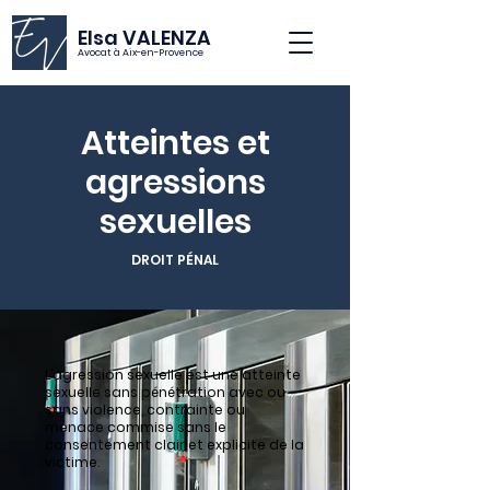
Elsa VALENZA
Avocat à Aix-en-Provence
Atteintes et
agressions
sexuelles
DROIT PÉNAL
L’agression sexuelle est une atteinte
sexuelle sans pénétration avec ou
sans violence, contrainte ou
menace commise sans le
consentement clair et explicite de la
victime.