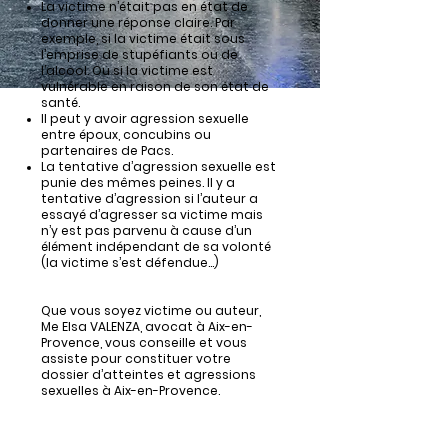
La victime n’était pas en état de
donner une réponse claire. Par
exemple, si la victime était sous
l’emprise de stupéfiants ou de
l’alcool. Ou si la victime est
vulnérable en raison de son état de
santé.
Il peut y avoir agression sexuelle
entre époux, concubins ou
partenaires de Pacs.
La tentative d’agression sexuelle est
punie des mêmes peines. Il y a
tentative d’agression si l’auteur a
essayé d’agresser sa victime mais
n’y est pas parvenu à cause d’un
élément indépendant de sa volonté
(la victime s’est défendue...)
Que vous soyez victime ou auteur,
Me Elsa VALENZA, avocat à Aix-en-
Provence, vous conseille et vous
assiste pour constituer votre
dossier d’atteintes et agressions
sexuelles à Aix-en-Provence.