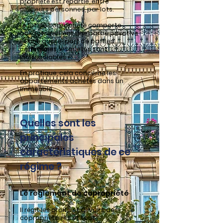
propriété est répartie, entre
plusieurs personnes, par lots.
Le lot de copropriété comporte
obligatoirement une partie privative
et une quote-part de parties
communes, lesquelles sont
indissociables ».
En pratique, cela concerne les
appartements achetés dans un
immeuble.
Quelles sont les
principales
caractéristiques de ce
régime ?
Le règlement de copropriété
Il régit les droits et devoirs des
copropriétaires et tout