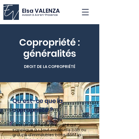
Elsa VALENZA
Avocat à Aix-en-Provence
Copropriété :
généralités
DROIT DE LA COPROPRIÉTÉ
Qu’est-ce que la
copropriété ?
C’est un régime de propriété qui
s’applique à « tout immeuble bâti ou
groupe d’immeubles bâtis dont la