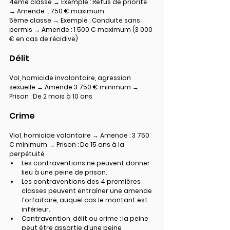
4ème classe → Exemple : Refus de priorité 
→ Amende  : 750 € maximum
5ème classe → Exemple : Conduite sans 
permis → Amende : 1 500 € maximum (3 000 
€ en cas de récidive)
Délit
Vol, homicide involontaire, agression 
sexuelle → Amende 3 750 € minimum → 
Prison : De 2 mois à 10 ans
Crime
Viol, homicide volontaire → Amende : 3 750 
€ minimum → Prison : De 15 ans à la 
perpétuité
Les contraventions ne peuvent donner 
lieu à une peine de prison.
Les contraventions des 4 premières 
classes peuvent entraîner une amende 
forfaitaire, auquel cas le montant est 
inférieur.
Contravention, délit ou crime : la peine 
peut être assortie d’une peine 