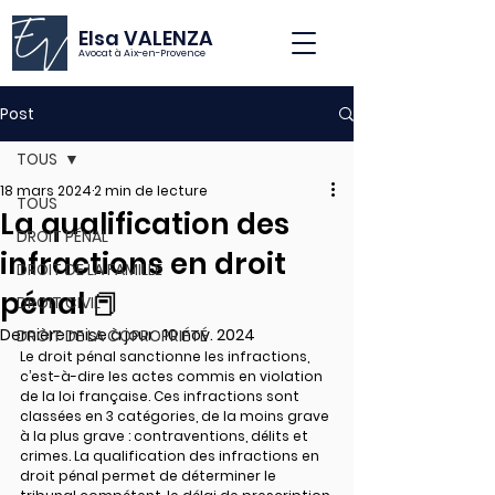
Elsa VALENZA
Avocat à Aix-en-Provence
Post
TOUS
18 mars 2024
2 min de lecture
TOUS
La qualification des
DROIT PÉNAL
infractions en droit
DROIT DE LA FAMILLE
pénal 📕
DROIT CIVIL
Dernière mise à jour :
10 nov. 2024
DROIT DE LA COPROPRIÉTÉ
Le droit pénal sanctionne les infractions, 
c’est-à-dire les actes commis en violation 
de la loi française. Ces infractions sont 
classées en 3 catégories, de la moins grave 
à la plus grave : contraventions, délits et 
crimes. La qualification des infractions en 
droit pénal permet de déterminer le 